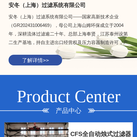
安冬（上海）过滤系统有限公司
安冬（上海）过滤系统有限公司——国家高新技术企业
（GR202431006469），母公司上海山姆环保成立于2004
年，深耕流体过滤逾二十年。总部上海奉贤，江苏泰州设第
二生产基地，持自主进出口经营权及压力容器制造许可，产
品覆盖石化、精细化工、生物制药、新能源、食品饮料、冶
金、环保等7大行业。作为国内唯一烛式"整机+滤芯+滤
了解详情>>
布"全自研企业，拥有16项以上国家专利，核心团队深耕过
滤分离领域十余年，关键部件打破国外长期垄断；公司通过
ISO三体系认证，执行13道质量检验流程，并配备独特过滤
Product Center
工艺包，可根据物料特性从传感器选型到滤材适配全程精准
定制。安冬——技术立身，数据说话，做您长期可靠的过滤
产品中心
伙伴。
CFS全自动烛式过滤器